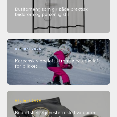
Dusjforheng som gir både praktisk
baderom og personlig stil
07. juni 2026
Koreansk vippeløft i tromsø naturlig løft
for blikket
04. juni 2026
Bedriftshelsetjeneste i oslo hva bør en