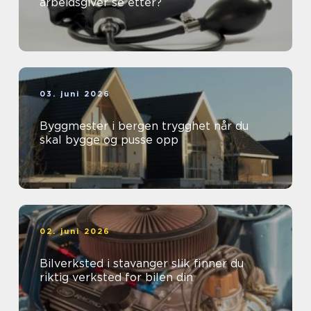
arbeidsgiver se etter?
03. juni 2026
Byggmester i bergen trygghet når du
skal bygge og pusse opp
02. juni 2026
Bilverksted i stavanger slik finner du
riktig verksted for bilen din