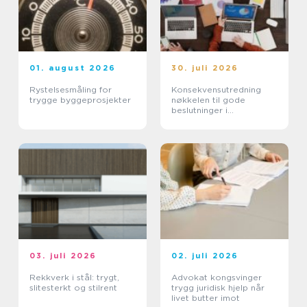
01. august 2026
30. juli 2026
Rystelsesmåling for
Konsekvensutredning
trygge byggeprosjekter
nøkkelen til gode
beslutninger i
arealplanlegging
03. juli 2026
02. juli 2026
Rekkverk i stål: trygt,
Advokat kongsvinger
slitesterkt og stilrent
trygg juridisk hjelp når
livet butter imot