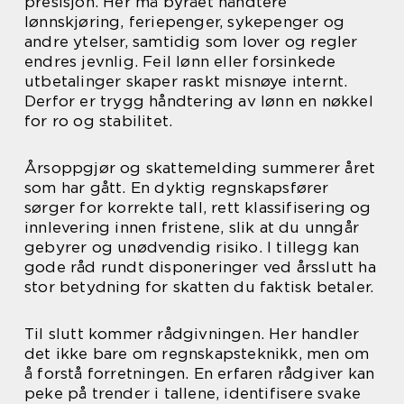
presisjon. Her må byrået håndtere
lønnskjøring, feriepenger, sykepenger og
andre ytelser, samtidig som lover og regler
endres jevnlig. Feil lønn eller forsinkede
utbetalinger skaper raskt misnøye internt.
Derfor er trygg håndtering av lønn en nøkkel
for ro og stabilitet.
Årsoppgjør og skattemelding summerer året
som har gått. En dyktig regnskapsfører
sørger for korrekte tall, rett klassifisering og
innlevering innen fristene, slik at du unngår
gebyrer og unødvendig risiko. I tillegg kan
gode råd rundt disponeringer ved årsslutt ha
stor betydning for skatten du faktisk betaler.
Til slutt kommer rådgivningen. Her handler
det ikke bare om regnskapsteknikk, men om
å forstå forretningen. En erfaren rådgiver kan
peke på trender i tallene, identifisere svake