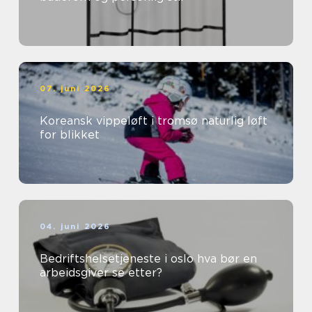
07. juni 2026
Koreansk vippeløft i tromsø naturlig løft
for blikket
04. juni 2026
Bedriftshelsetjeneste i oslo hva bør en
arbeidsgiver se etter?