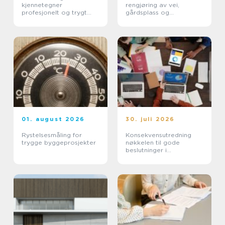
kjennetegner
rengjøring av vei,
profesjonelt og trygt
gårdsplass og
renhold?
industrimiljø
01. august 2026
30. juli 2026
Rystelsesmåling for
Konsekvensutredning
trygge byggeprosjekter
nøkkelen til gode
beslutninger i
arealplanlegging