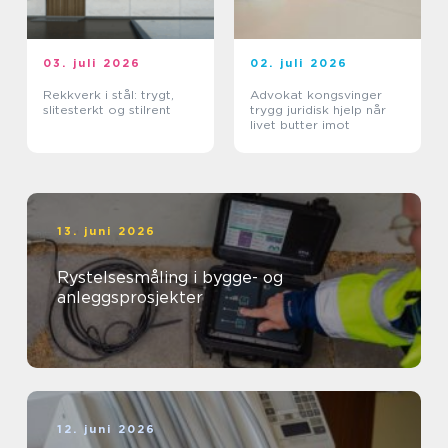
03. juli 2026
02. juli 2026
Rekkverk i stål: trygt,
Advokat kongsvinger
slitesterkt og stilrent
trygg juridisk hjelp når
livet butter imot
13. juni 2026
Rystelsesmåling i bygge- og
anleggsprosjekter
12. juni 2026