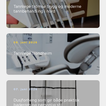
Tannlege tromsø trygg og moderne
tannbehandling i nord
08. juni 2026
Tannlege trondheim
07. juni 2026
Dusjforheng som gir både praktisk
baderom og personlig stil