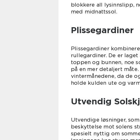
blokkere all lysinnslipp,
med midnattssol.
Plissegardiner
Plissegardiner kombinerer
rullegardiner. De er lage
toppen og bunnen, noe som
på en mer detaljert måte.
vintermånedene, da de og
holde kulden ute og varm
Utvendig Solsk
Utvendige løsninger, som 
beskyttelse mot solens st
spesielt nyttig om sommer