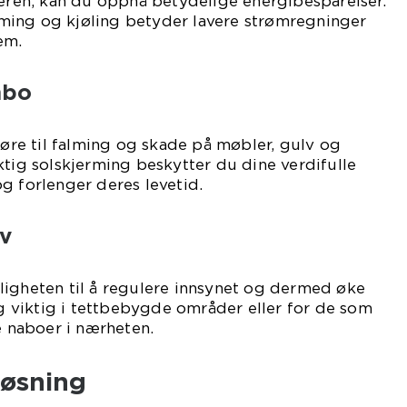
en, kan du oppnå betydelige energibesparelser.
ing og kjøling betyder lavere strømregninger
em.
nbo
 føre til falming og skade på møbler, gulv og
ktig solskjerming beskytter du dine verdifulle
g forlenger deres levetid.
iv
ligheten til å regulere innsynet og dermed øke
lig viktig i tettbebygde områder eller for de som
e naboer i nærheten.
Løsning