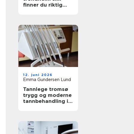
finner du riktig
partner for
bedriften
12. juni 2026
Emma Gundersen Lund
Tannlege tromsø
trygg og moderne
tannbehandling i
nord