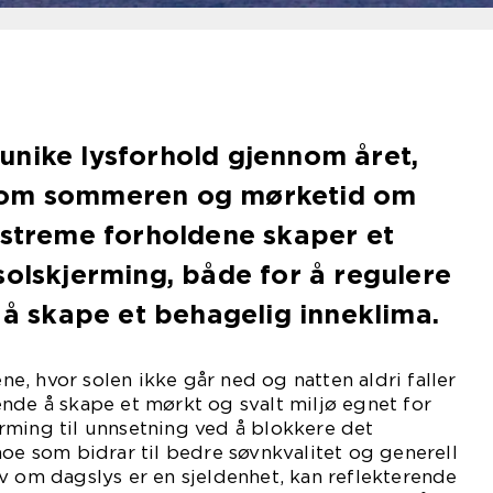
unike lysforhold gjennom året,
 om sommeren og mørketid om
kstreme forholdene skaper et
solskjerming, både for å regulere
r å skape et behagelig inneklima.
, hvor solen ikke går ned og natten aldri faller
nde å skape et mørkt og svalt miljø egnet for
rming til unnsetning ved å blokkere det
noe som bidrar til bedre søvnkvalitet og generell
v om dagslys er en sjeldenhet, kan reflekterende