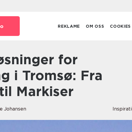
o
REKLAME
OM OSS
COOKIES
g i Tromsø: Fra
til Markiser
ise Johansen
Inspirat