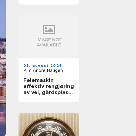
trygt renhold?
03. august 2026
Kim Andre Haugen
Feiemaskin
effektiv rengjøring
av vei, gårdsplass
og industrimiljø