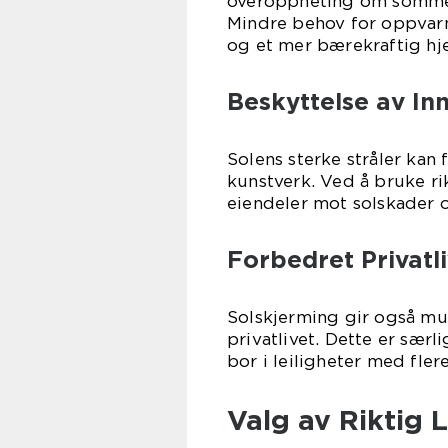
overoppheting om sommer
Mindre behov for oppvarm
og et mer bærekraftig hj
Beskyttelse av In
Solens sterke stråler kan
kunstverk. Ved å bruke ri
eiendeler mot solskader o
Forbedret Privatl
Solskjerming gir også mu
privatlivet. Dette er sær
bor i leiligheter med fler
Valg av Riktig 