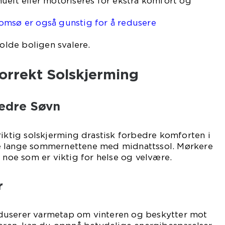
uelt eller motoriseres for ekstra komfort og
omsø er også gunstig for å redusere
holde boligen svalere.
orrekt Solskjerming
edre Søvn
riktig solskjerming drastisk forbedre komforten i
e lange sommernettene med midnattssol. Mørkere
, noe som er viktig for helse og velvære.
r
duserer varmetap om vinteren og beskytter mot