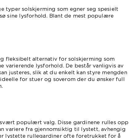
lige typer solskjerming som egner seg spesielt
sø sine lysforhold. Blant de mest populære
og fleksibelt alternativ for solskjerming som
ne varierende lysforhold. De består vanligvis av
kan justeres, slik at du enkelt kan styre mengden
 ideelle for stuer og soverom der du ønsker full
n.
 svært populært valg. Disse gardinene rulles opp
 variere fra gjennomsiktig til lystett, avhengig
r lystette rullegardiner ofte foretrukket for å