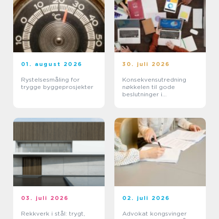
01. august 2026
30. juli 2026
Rystelsesmåling for
Konsekvensutredning
trygge byggeprosjekter
nøkkelen til gode
beslutninger i
arealplanlegging
03. juli 2026
02. juli 2026
Rekkverk i stål: trygt,
Advokat kongsvinger