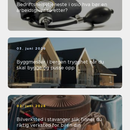
Bedriftshelsetjeneste i oslo hva bør en
arbeidsgiver se etter?
03. juni 2026
Byggmester i bergen trygghet når du
skal bygge og pusse opp
02. juni 2026
Bilverksted i stavanger slik finner du
riktig verksted for bilen din