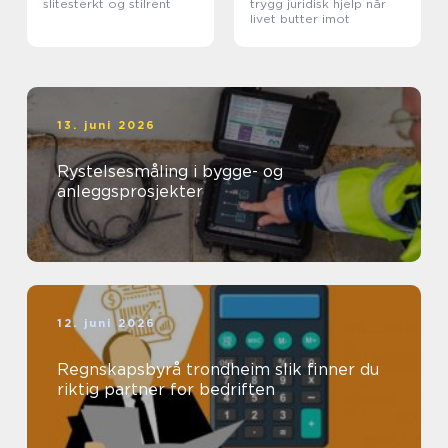
slitesterkt og stilrent
trygg juridisk hjelp når
livet butter imot
13. juni 2026
Rystelsesmåling i bygge- og
anleggsprosjekter
12. juni 2026
Regnskapsbyrå trondheim slik finner du
riktig partner for bedriften