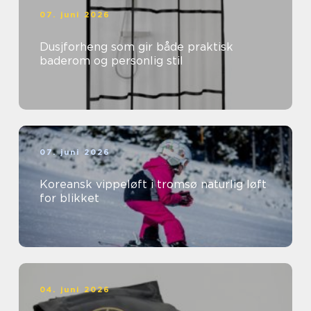
07. juni 2026
Dusjforheng som gir både praktisk
baderom og personlig stil
07. juni 2026
Koreansk vippeløft i tromsø naturlig løft
for blikket
04. juni 2026