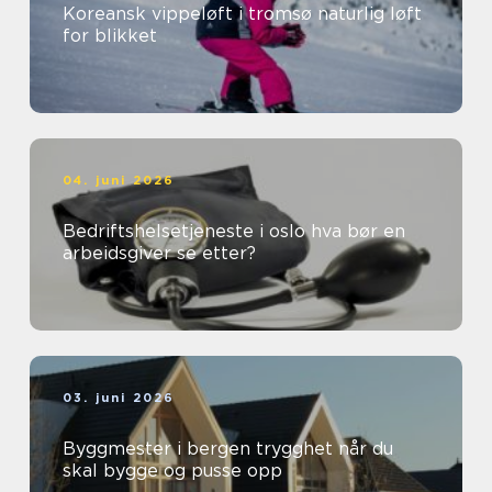
Koreansk vippeløft i tromsø naturlig løft
for blikket
04. juni 2026
Bedriftshelsetjeneste i oslo hva bør en
arbeidsgiver se etter?
03. juni 2026
Byggmester i bergen trygghet når du
skal bygge og pusse opp