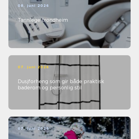
08. juni 2026
Tannlege trondheim
07. juni 2026
Dusjforheng som gir både praktisk
baderom og personlig stil
07. juni 2026