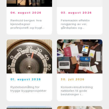
04. august 2026
03. august 2026
Renhold bergen: hva
Feiemaskin effektiv
kjennetegner
rengjøring av vei,
profesjonelt og trygt
gårdsplass og
renhold?
industrimiljø
01. august 2026
30. juli 2026
Rystelsesmåling for
Konsekvensutredning
trygge byggeprosjekter
nøkkelen til gode
beslutninger i
arealplanlegging