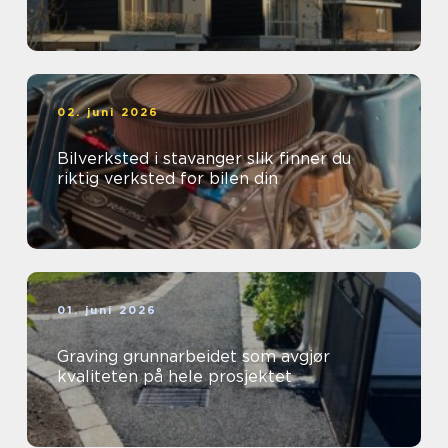
02. juni 2026
Bilverksted i stavanger slik finner du
riktig verksted for bilen din
01. juni 2026
Graving grunnarbeidet som avgjør
kvaliteten på hele prosjektet