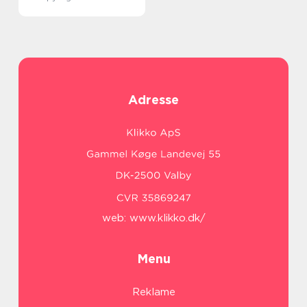
Adresse
web:
www.klikko.dk/
Menu
Reklame