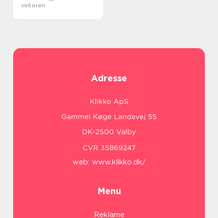
vinteren
Adresse
web:
www.klikko.dk/
Menu
Reklame