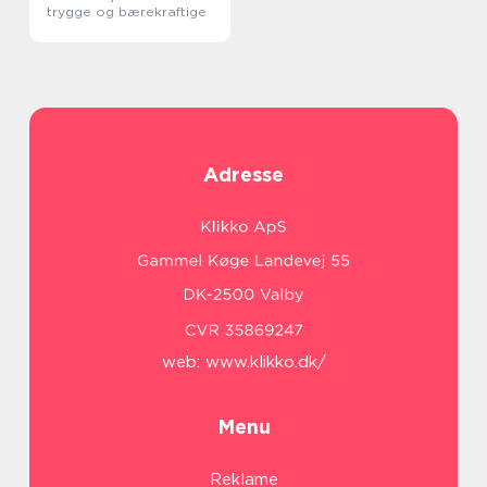
trygge og bærekraftige
Adresse
web:
www.klikko.dk/
Menu
Reklame