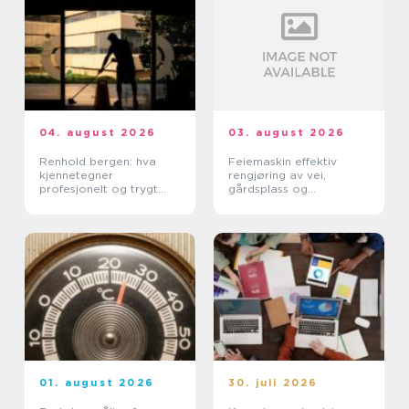
04. august 2026
03. august 2026
Renhold bergen: hva
Feiemaskin effektiv
kjennetegner
rengjøring av vei,
profesjonelt og trygt
gårdsplass og
renhold?
industrimiljø
01. august 2026
30. juli 2026