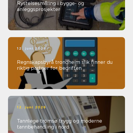
Rystelsesmåling i bygge- og
anleggsprosjekter
12. juni 2026
Regnskapsbyrå trondheim slik finner du
riktig partner for bedriften
12. juni 2026
Tannlege tromsø trygg og moderne
tannbehandling i nord