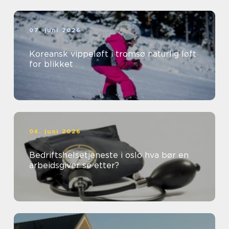
07. juni 2026
Koreansk vippeløft i tromsø naturlig løft
for blikket
04. juni 2026
Bedriftshelsetjeneste i oslo hva bør en
arbeidsgiver se etter?