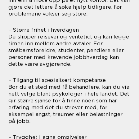
inn enn å møte opp på et nytt kontor. Det kan
gjøre det lettere å søke hjelp tidligere, før
problemene vokser seg store.
– Større frihet i hverdagen
Du slipper reisevei og ventetid, og kan legge
timen inn mellom andre avtaler. For
småbarnsforeldre, studenter, pendlere eller
personer med krevende jobbhverdag kan
dette være avgjørende.
– Tilgang til spesialisert kompetanse
Bor du et sted med få behandlere, kan du via
nett velge blant psykologer i hele landet. Det
gir større sjanse for å finne noen som har
erfaring med det du strever med, for
eksempel angst, traumer eller belastninger
på jobb.
– Trygghet i egne omgivelser