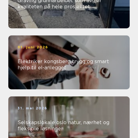
Graving grunnarbeidet som avgjør
kvaliteten på hele prosjektet
01. juni 2026
Elektriker kongsberg trygg og smart
hjelp til el-anlegget
31. mai 2026
Selskapslokale oslo natur, nærhet og
fleksible løsninger