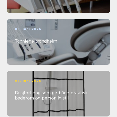
08. juni 2026
Tannlege trondheim
07. juni 2026
Dusjforheng som gir både praktisk
baderom og personlig stil