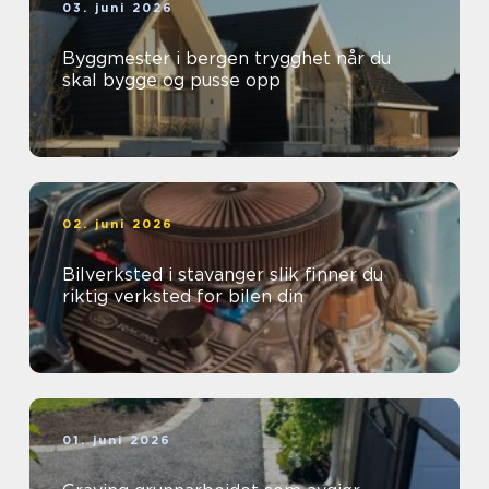
03. juni 2026
Byggmester i bergen trygghet når du
skal bygge og pusse opp
02. juni 2026
Bilverksted i stavanger slik finner du
riktig verksted for bilen din
01. juni 2026