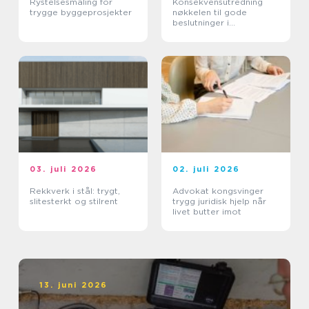
Rystelsesmåling for
Konsekvensutredning
trygge byggeprosjekter
nøkkelen til gode
beslutninger i
arealplanlegging
03. juli 2026
02. juli 2026
Rekkverk i stål: trygt,
Advokat kongsvinger
slitesterkt og stilrent
trygg juridisk hjelp når
livet butter imot
13. juni 2026