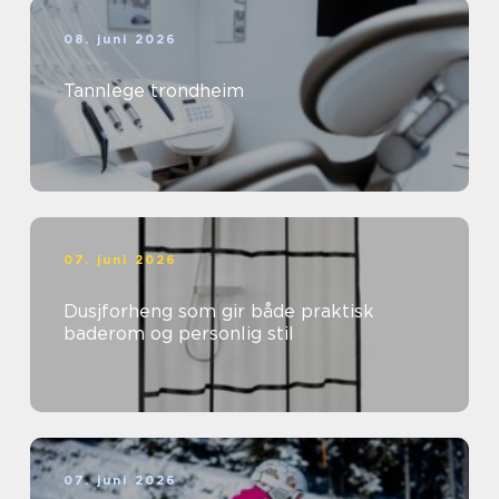
08. juni 2026
Tannlege trondheim
07. juni 2026
Dusjforheng som gir både praktisk
baderom og personlig stil
07. juni 2026