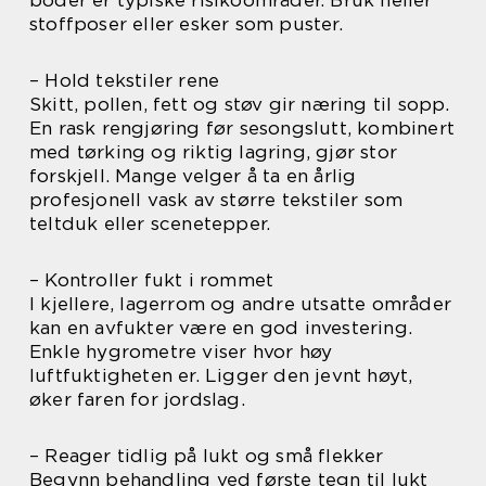
boder er typiske risikoområder. Bruk heller
stoffposer eller esker som puster.
– Hold tekstiler rene
Skitt, pollen, fett og støv gir næring til sopp.
En rask rengjøring før sesongslutt, kombinert
med tørking og riktig lagring, gjør stor
forskjell. Mange velger å ta en årlig
profesjonell vask av større tekstiler som
teltduk eller scenetepper.
– Kontroller fukt i rommet
I kjellere, lagerrom og andre utsatte områder
kan en avfukter være en god investering.
Enkle hygrometre viser hvor høy
luftfuktigheten er. Ligger den jevnt høyt,
øker faren for jordslag.
– Reager tidlig på lukt og små flekker
Begynn behandling ved første tegn til lukt