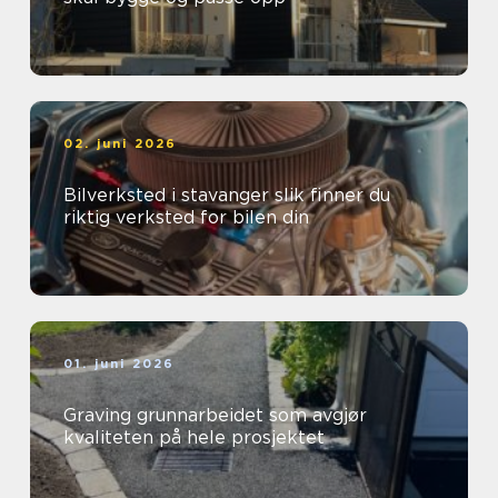
02. juni 2026
Bilverksted i stavanger slik finner du
riktig verksted for bilen din
01. juni 2026
Graving grunnarbeidet som avgjør
kvaliteten på hele prosjektet