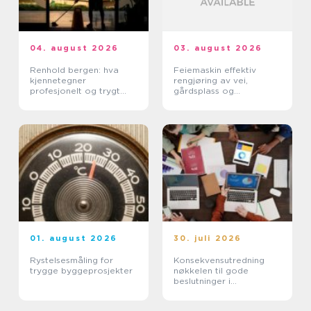
04. august 2026
03. august 2026
Renhold bergen: hva
Feiemaskin effektiv
kjennetegner
rengjøring av vei,
profesjonelt og trygt
gårdsplass og
renhold?
industrimiljø
01. august 2026
30. juli 2026
Rystelsesmåling for
Konsekvensutredning
trygge byggeprosjekter
nøkkelen til gode
beslutninger i
arealplanlegging