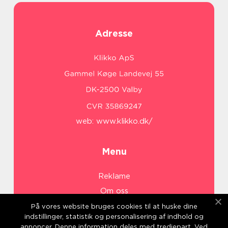
Adresse
web:
www.klikko.dk/
Menu
Reklame
Om oss
Cookies
På vores website bruges cookies til at huske dine
indstillinger, statistik og personalisering af indhold og
Kontakt Oss
annoncer. Denne information deles med tredjepart. Ved