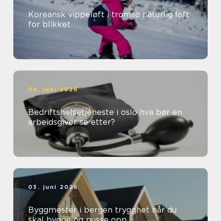
Koreansk vippeløft i tromsø naturlig løft
for blikket
04. juni 2026
Bedriftshelsetjeneste i oslo hva bør en
arbeidsgiver se etter?
03. juni 2026
Byggmester i bergen trygghet når du
skal bygge og pusse opp