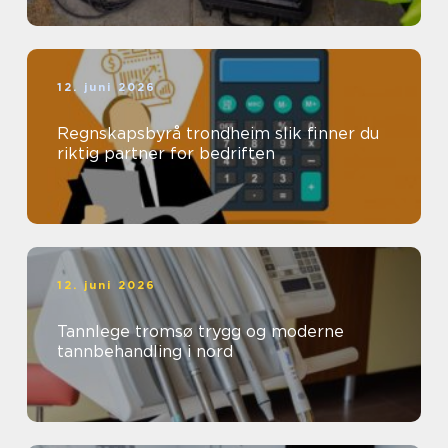
12. juni 2026
Regnskapsbyrå trondheim slik finner du
riktig partner for bedriften
12. juni 2026
Tannlege tromsø trygg og moderne
tannbehandling i nord