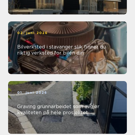
02. juni 2026
Bilverksted i stavanger slik finner du
riktig verksted for bilen din
01. juni 2026
Graving grunnarbeidet som avgjør
kvaliteten på hele prosjektet