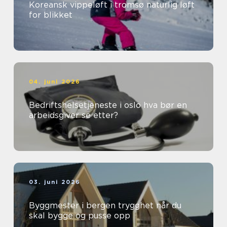
Koreansk vippeløft i tromsø naturlig løft
for blikket
04. juni 2026
Bedriftshelsetjeneste i oslo hva bør en
arbeidsgiver se etter?
03. juni 2026
Byggmester i bergen trygghet når du
skal bygge og pusse opp