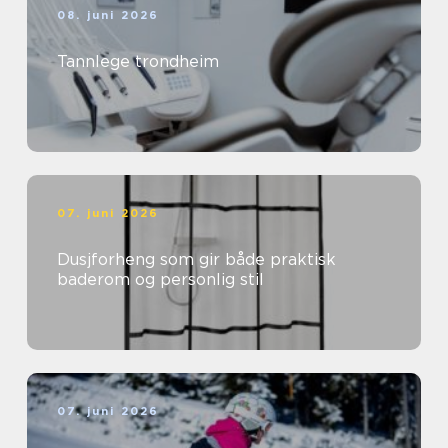
08. juni 2026
Tannlege trondheim
07. juni 2026
Dusjforheng som gir både praktisk
baderom og personlig stil
07. juni 2026