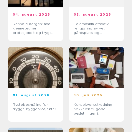
04. august 2026
03. august 2026
Renhold bergen: hva
Feiemaskin effektiv
kjennetegner
rengjøring av vei,
profesjonelt og trygt
gårdsplass og
renhold?
industrimiljø
01. august 2026
30. juli 2026
Rystelsesmåling for
Konsekvensutredning
trygge byggeprosjekter
nøkkelen til gode
beslutninger i
arealplanlegging