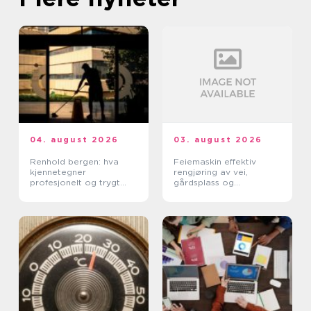
04. august 2026
03. august 2026
Renhold bergen: hva
Feiemaskin effektiv
kjennetegner
rengjøring av vei,
profesjonelt og trygt
gårdsplass og
renhold?
industrimiljø