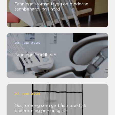
Tannlege tromsø trygg og moderne
tannbehandling i nord
08. juni 2026
Tannlege trondheim
07. juni 2026
Dusjforheng som gir både praktisk
baderom og personlig stil