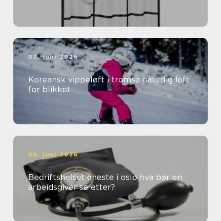
07. juni 2026
Koreansk vippeløft i tromsø naturlig løft
for blikket
04. juni 2026
Bedriftshelsetjeneste i oslo hva bør en
arbeidsgiver se etter?