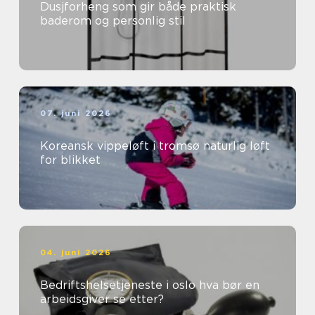
Dusjforheng som gir både praktisk
baderom og personlig stil
07. juni 2026
Koreansk vippeløft i tromsø naturlig løft
for blikket
04. juni 2026
Bedriftshelsetjeneste i oslo hva bør en
arbeidsgiver se etter?