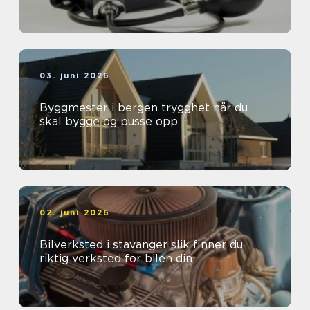
03. juni 2026
Byggmester i bergen trygghet når du
skal bygge og pusse opp
02. juni 2026
Bilverksted i stavanger slik finner du
riktig verksted for bilen din